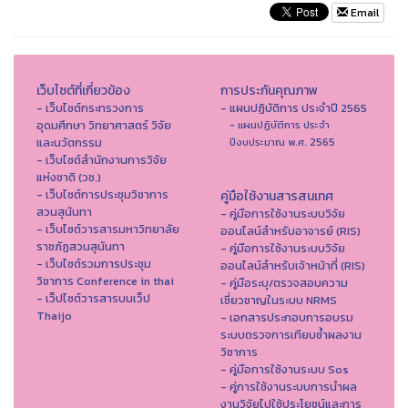
Email
เว็บไซต์ที่เกี่ยวข้อง
การประกันคุณภาพ
- เว็บไซต์กระทรวงการ
- แผนปฏิบัติการ ประจำปี 2565
อุดมศึกษา วิทยาศาสตร์ วิจัย
- แผนปฏิบัติการ ประจำ
และนวัตกรรม
ปีงบประมาณ พ.ศ. 2565
- เว็บไซต์สำนักงานการวิจัย
แห่งชาติ (วช.)
- เว็บไซต์การประชุมวิชาการ
คู่มือใช้งานสารสนเทศ
สวนสุนันทา
- คู่มือการใช้งานระบบวิจัย
- เว็บไซต์วารสารมหาวิทยาลัย
ออนไลน์สำหรับอาจารย์ (RIS)
ราชภัฏสวนสุนันทา
- คู่มือการใช้งานระบบวิจัย
- เว็บไซต์รวมการประชุม
ออนไลน์สำหรับเจ้าหน้าที่ (RIS)
วิชาการ Conference in thai
- คู่มือระบุ/ตรวจสอบความ
- เว็ปไซต์วารสารบนเว็ป
เชี่ยวชาญในระบบ NRMS
Thaijo
- เอกสารประกอบการอบรม
ระบบตรวจการเทียบซ้ำผลงาน
วิชาการ
- คู่มือการใช้งานระบบ Sos
- คู่การใช้งานระบบการนำผล
งานวิจัยไปใช้ประโยชน์และการ