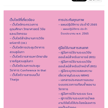
เว็บไซต์ที่เกี่ยวข้อง
การประกันคุณภาพ
- เว็บไซต์กระทรวงการ
- แผนปฏิบัติการ ประจำปี 2565
อุดมศึกษา วิทยาศาสตร์ วิจัย
- แผนปฏิบัติการ ประจำ
และนวัตกรรม
ปีงบประมาณ พ.ศ. 2565
- เว็บไซต์สำนักงานการวิจัย
แห่งชาติ (วช.)
- เว็บไซต์การประชุมวิชาการ
คู่มือใช้งานสารสนเทศ
สวนสุนันทา
- คู่มือการใช้งานระบบวิจัย
- เว็บไซต์วารสารมหาวิทยาลัย
ออนไลน์สำหรับอาจารย์ (RIS)
ราชภัฏสวนสุนันทา
- คู่มือการใช้งานระบบวิจัย
- เว็บไซต์รวมการประชุม
ออนไลน์สำหรับเจ้าหน้าที่ (RIS)
วิชาการ Conference in thai
- คู่มือระบุ/ตรวจสอบความ
- เว็ปไซต์วารสารบนเว็ป
เชี่ยวชาญในระบบ NRMS
Thaijo
- เอกสารประกอบการอบรม
ระบบตรวจการเทียบซ้ำผลงาน
วิชาการ
- คู่มือการใช้งานระบบ Sos
- คู่การใช้งานระบบการนำผล
งานวิจัยไปใช้ประโยชน์และการ
ขอเป็นเจ้าของ