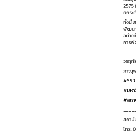
2575 
ยกระด
ทั้งน
พัฒนา
อย่าง
การพัฒ
วรฤทัย
ภาณุพ
#SSR
#มหาว
#สถาบ
____
สถาบั
โทร. 