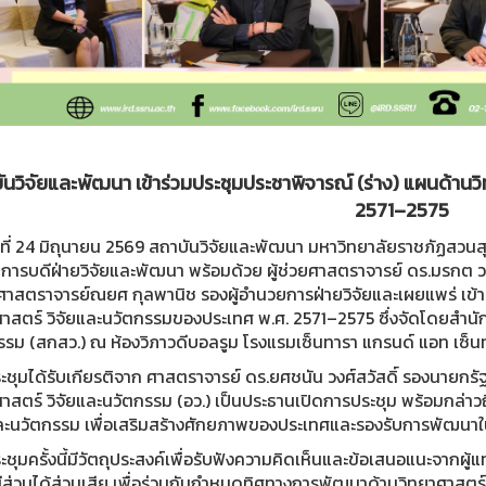
ันวิจัยและพัฒนา เข้าร่วมประชุมประชาพิจารณ์ (ร่าง) แผนด้าน
2571–2575
วันที่ 24 มิถุนายน 2569 สถาบันวิจัยและพัฒนา มหาวิทยาลัยราชภัฏสว
การบดีฝ่ายวิจัยและพัฒนา พร้อมด้วย ผู้ช่วยศาสตราจารย์ ดร.มรกต วร
วยศาสตราจารย์ณยศ กุลพานิช รองผู้อำนวยการฝ่ายวิจัยและเผยแพร่ เข้า
ศาสตร์ วิจัยและนวัตกรรมของประเทศ พ.ศ. 2571–2575 ซึ่งจัดโดยสำนั
รรม (สกสว.) ณ ห้องวิภาวดีบอลรูม โรงแรมเซ็นทารา แกรนด์ แอท เซ
ะชุมได้รับเกียรติจาก ศาสตราจารย์ ดร.ยศชนัน วงศ์สวัสดิ์ รองนายกร
ศาสตร์ วิจัยและนวัตกรรม (อว.) เป็นประธานเปิดการประชุม พร้อมกล่า
และนวัตกรรม เพื่อเสริมสร้างศักยภาพของประเทศและรองรับการพัฒน
ชุมครั้งนี้มีวัตถุประสงค์เพื่อรับฟังความคิดเห็นและข้อเสนอแนะจาก
มีส่วนได้ส่วนเสีย เพื่อร่วมกันกำหนดทิศทางการพัฒนาด้านวิทยาศาสตร