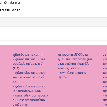
D : @ird.ssru
rd.ssru.ac.th
คู่มือใช้งานสารสนเทศ
กระบวนการปฏิบัติงาน
ประ
- คู่มือการใช้งานระบบวิจัย
คู่มือหรือแนวทางการปฏิบัติ
- ก
ออนไลน์สำหรับอาจารย์
งานของเจ้าหน้าที่และคู่มือ
วิช
(RIS)
สำหรับผู้มาติดต่อ
- ก
- คู่มือการใช้งานระบบวิจัย
- QWP ผังกระบวนการ
วิช
ออนไลน์สำหรับเจ้าหน้าที่
ปฏิบัติงาน
- ก
(RIS)
วิช
- คู่มือระบุ/ตรวจสอบความ
- ก
เชี่ยวชาญในระบบ NRMS
วิช
- เอกสารประกอบการอบรม
- ก
ระบบตรวจการเทียบซ้ำผล
วิช
งานวิชาการ
- ก