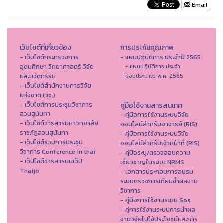
Email
เว็บไซต์ที่เกี่ยวข้อง
การประกันคุณภาพ
- เว็บไซต์กระทรวงการ
- แผนปฏิบัติการ ประจำปี 2565
อุดมศึกษา วิทยาศาสตร์ วิจัย
- แผนปฏิบัติการ ประจำ
และนวัตกรรม
ปีงบประมาณ พ.ศ. 2565
- เว็บไซต์สำนักงานการวิจัย
แห่งชาติ (วช.)
- เว็บไซต์การประชุมวิชาการ
คู่มือใช้งานสารสนเทศ
สวนสุนันทา
- คู่มือการใช้งานระบบวิจัย
- เว็บไซต์วารสารมหาวิทยาลัย
ออนไลน์สำหรับอาจารย์ (RIS)
ราชภัฏสวนสุนันทา
- คู่มือการใช้งานระบบวิจัย
- เว็บไซต์รวมการประชุม
ออนไลน์สำหรับเจ้าหน้าที่ (RIS)
วิชาการ Conference in thai
- คู่มือระบุ/ตรวจสอบความ
- เว็ปไซต์วารสารบนเว็ป
เชี่ยวชาญในระบบ NRMS
Thaijo
- เอกสารประกอบการอบรม
ระบบตรวจการเทียบซ้ำผลงาน
วิชาการ
- คู่มือการใช้งานระบบ Sos
- คู่การใช้งานระบบการนำผล
งานวิจัยไปใช้ประโยชน์และการ