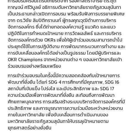
การอบรมครั้งนี้ได้รับเกียรติจาก รองศาสตราจารย์ ดร.ชุติ
กาญจน์ ศรีวิบูลย์ อธิการบดีมหาวิทยาลัยราชภัฏสวนสุนันทา
เป็นประธานกล่าวเปิดการอบรม พร้อมรับฟังการบรรยายพิเศษ
จาก ดร.วิชัย ลิมปิติกรานนท์ ผู้ทรงคุณวุฒิด้านการบริหาร
จัดการองค์กร ซึ่งได้ถ่ายทอดองค์ความรู้ แนวคิด และแนว
ปฏิบัติในการกำหนดเป้าหมาย การวัดผลลัพธ์ และการบริหาร
จัดการองค์กรด้วย OKRs เพื่อให้ผู้เข้าร่วมอบรมสามารถนำไป
ประยุกต์ใช้ในการปฏิบัติงาน การพัฒนากระบวนการทำงาน และ
การขับเคลื่อนองค์กรได้อย่างเป็นรูปธรรม โดยมีผู้บริหารและ
OKR Champions จากหน่วยงานต่าง ๆ ของมหาวิทยาลัยเข้า
ร่วมอบรมอย่างพร้อมเพรียง
การเข้าร่วมอบรมในครั้งนี้มีความสอดคล้องกับเป้าหมายการ
พัฒนาที่ยั่งยืน ได้แก่ SDG 4 การศึกษาที่มีคุณภาพ, SDG 16
สถาบันที่เข้มแข็ง โปร่งใส และมีประสิทธิภาพ และ SDG 17
ความร่วมมือเพื่อการพัฒนาที่ยั่งยืน สะท้อนถึงการพัฒนา
ศักยภาพบุคลากร การเสริมสร้างระบบบริหารจัดการองค์กรที่มี
ประสิทธิภาพ และการบูรณาการความร่วมมือระหว่างหน่วยงาน
ภายในมหาวิทยาลัย เพื่อขับเคลื่อนการดำเนินงานของ
มหาวิทยาลัยราชภัฏสวนสุนันทาให้บรรลุเป้าหมายตาม
ยุทธศาสตร์อย่างยั่งยืน