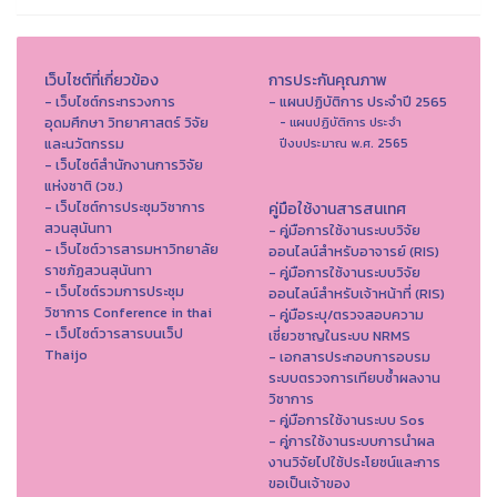
เว็บไซต์ที่เกี่ยวข้อง
การประกันคุณภาพ
- เว็บไซต์กระทรวงการ
- แผนปฏิบัติการ ประจำปี 2565
อุดมศึกษา วิทยาศาสตร์ วิจัย
- แผนปฏิบัติการ ประจำ
และนวัตกรรม
ปีงบประมาณ พ.ศ. 2565
- เว็บไซต์สำนักงานการวิจัย
แห่งชาติ (วช.)
- เว็บไซต์การประชุมวิชาการ
คู่มือใช้งานสารสนเทศ
สวนสุนันทา
- คู่มือการใช้งานระบบวิจัย
- เว็บไซต์วารสารมหาวิทยาลัย
ออนไลน์สำหรับอาจารย์ (RIS)
ราชภัฏสวนสุนันทา
- คู่มือการใช้งานระบบวิจัย
- เว็บไซต์รวมการประชุม
ออนไลน์สำหรับเจ้าหน้าที่ (RIS)
วิชาการ Conference in thai
- คู่มือระบุ/ตรวจสอบความ
- เว็ปไซต์วารสารบนเว็ป
เชี่ยวชาญในระบบ NRMS
Thaijo
- เอกสารประกอบการอบรม
ระบบตรวจการเทียบซ้ำผลงาน
วิชาการ
- คู่มือการใช้งานระบบ Sos
- คู่การใช้งานระบบการนำผล
งานวิจัยไปใช้ประโยชน์และการ
ขอเป็นเจ้าของ