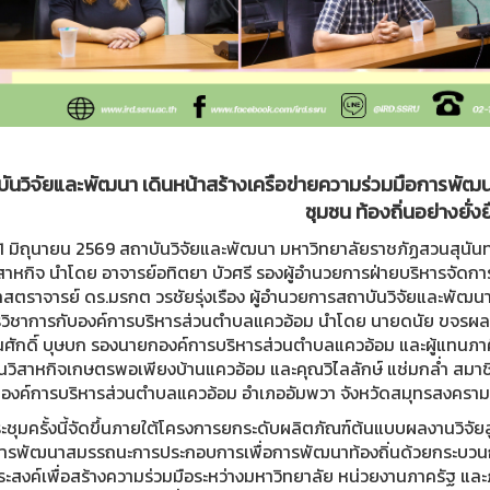
ันวิจัยและพัฒนา เดินหน้าสร้างเครือข่ายความร่วมมือการพัฒ
ชุมชน ท้องถิ่นอย่างยั่งย
่ 11 มิถุนายน 2569 สถาบันวิจัยและพัฒนา มหาวิทยาลัยราชภัฏสวนสุน
ิสาหกิจ นำโดย อาจารย์อทิตยา บัวศรี รองผู้อำนวยการฝ่ายบริหารจัดก
สตราจารย์ ดร.มรกต วรชัยรุ่งเรือง ผู้อำนวยการสถาบันวิจัยและพัฒนา
รวิชาการกับองค์การบริหารส่วนตำบลแควอ้อม นำโดย นายดนัย ขจรผล
ศักดิ์ บุษบก รองนายกองค์การบริหารส่วนตำบลแควอ้อม และผู้แทนภาคีเ
นวิสาหกิจเกษตรพอเพียงบ้านแควอ้อม และคุณวิไลลักษ์ แช่มกล่ำ สมา
มองค์การบริหารส่วนตำบลแควอ้อม อำเภออัมพวา จังหวัดสมุทรสงคราม
ชุมครั้งนี้จัดขึ้นภายใต้โครงการยกระดับผลิตภัณฑ์ต้นแบบผลงานวิจัย
ารพัฒนาสมรรถนะการประกอบการเพื่อการพัฒนาท้องถิ่นด้วยกระบวนการ
ระสงค์เพื่อสร้างความร่วมมือระหว่างมหาวิทยาลัย หน่วยงานภาครัฐ แล