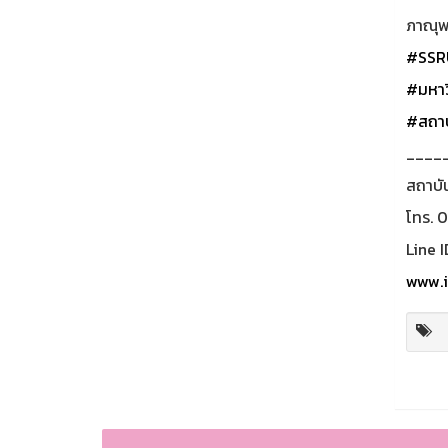
ภาณุพง
#SSR
#มหาว
#สถาบ
____
สถาบั
โทร. 
Line I
www.i