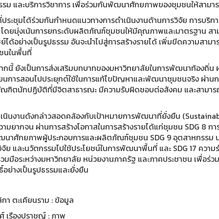
รรม และบริการวิชาการ เพื่อร่วมกันพัฒนาศักยภาพของชุมชนให้สามารถพ
ี้ ที่ประชุมได้ร่วมกันกำหนดแนวทางการดำเนินงานด้านการวิจัย การบริ
 โดยมุ่งเน้นการยกระดับผลิตภัณฑ์ชุมชนให้มีคุณภาพและมาตรฐาน สามาร
ย์ได้อย่างเป็นรูปธรรม อันจะนำไปสู่การสร้างรายได้ เพิ่มขีดความสา
นในพื้นที่
กนี้ ยังเป็นการส่งเสริมบทบาทของมหาวิทยาลัยในการพัฒนาท้องถิ่น ผ่
ียนการสอนไปประยุกต์ใช้ในการแก้ไขปัญหาและพัฒนาชุมชนจริง ผ่านก
ัณฑิตนักปฏิบัติที่มีจิตสาธารณะ มีความรับผิดชอบต่อสังคม และสามาร
เนินงานดังกล่าวสอดคล้องกับเป้าหมายการพัฒนาที่ยั่งยืน (Sustain
วามยากจน ผ่านการสร้างโอกาสในการสร้างรายได้แก่ชุมชน SDG 8 การจ
ฒนาศักยภาพผู้ประกอบการและผลิตภัณฑ์ชุมชน SDG 9 อุตสาหกรรม นว
นวิจัย และนวัตกรรมไปใช้ประโยชน์ในการพัฒนาพื้นที่ และ SDG 17 ความร่
่วมมือระหว่างมหาวิทยาลัย หน่วยงานภาครัฐ และภาคประชาชน เพื่อร่วม
ิ์อย่างเป็นรูปธรรมและยั่งยืน
กา ตะเคียนราม : ข้อมูล
์ เรืองปราชญ์ : ภาพ