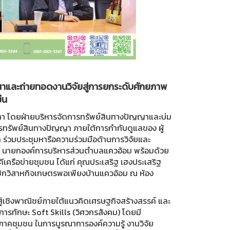
นาและถ่ายทอดงานวิจัยสู่การยกระดับศักยภาพ
ืน
ันทา โดยฝ่ายบริหารจัดการทรัพย์สินทางปัญญาและบ่ม
ารทรัพย์สินทางปัญญา ภายใต้การกำกับดูแลของ ผู้
 ร่วมประชุมหารือความร่วมมือด้านการวิจัยและ
 นายกองค์การบริหารส่วนตำบลแควอ้อม พร้อมด้วย
ครือข่ายชุมชน ได้แก่ คุณประเสริฐ เฮงประเสริฐ
ชิกวิสาหกิจเกษตรพอเพียงบ้านแควอ้อม ณ ห้อง
สู่เชิงพาณิชย์ภายใต้แนวคิดเศรษฐกิจสร้างสรรค์ และ
ทักษะ Soft Skills (วิศวกรสังคม) โดยมี
ะภาคชุมชน ในการบูรณาการองค์ความรู้ งานวิจัย