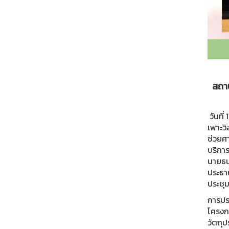
สถาบ
วันที
เพาะว
ช่วยศา
บริกา
นายธน
ประธา
ประชุ
การประ
โครงก
วัตถุป