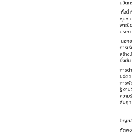
นวัตก
ทั้งน
ชุมชน
พาณิช
ประชาช
นอกจา
การเร
สร้างบ
ยั่งยืน
การดำ
ขจัดค
การพั
รู้ งา
ความร
สัมฤทธ
ปัญชลิ
ทัตพงศ