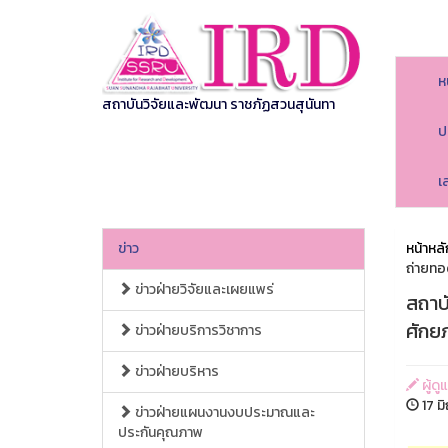
ห
สถาบันวิจัยและพัฒนา ราชภัฏสวนสุนันทา
ป
เ
ข่าว
หน้าหลั
ถ่ายทอด
ข่าวฝ่ายวิจัยและเผยแพร่
สถาบ
ศักยภ
ข่าวฝ่ายบริการวิชาการ
ข่าวฝ่ายบริหาร
ผู้ด
17 ม
ข่าวฝ่ายแผนงานงบประมาณและ
ประกันคุณภาพ