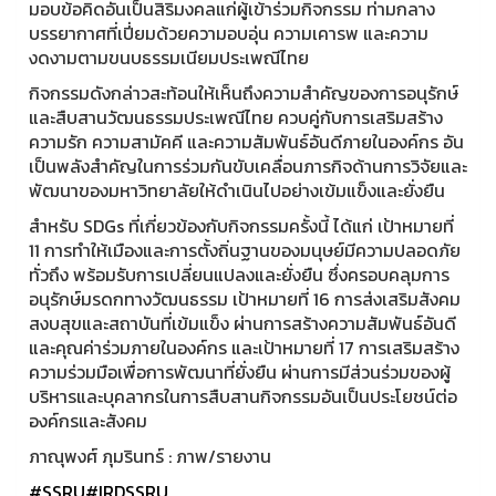
มอบข้อคิดอันเป็นสิริมงคลแก่ผู้เข้าร่วมกิจกรรม ท่ามกลาง
บรรยากาศที่เปี่ยมด้วยความอบอุ่น ความเคารพ และความ
งดงามตามขนบธรรมเนียมประเพณีไทย
กิจกรรมดังกล่าวสะท้อนให้เห็นถึงความสำคัญของการอนุรักษ์
และสืบสานวัฒนธรรมประเพณีไทย ควบคู่กับการเสริมสร้าง
ความรัก ความสามัคคี และความสัมพันธ์อันดีภายในองค์กร อัน
เป็นพลังสำคัญในการร่วมกันขับเคลื่อนภารกิจด้านการวิจัยและ
พัฒนาของมหาวิทยาลัยให้ดำเนินไปอย่างเข้มแข็งและยั่งยืน
สำหรับ SDGs ที่เกี่ยวข้องกับกิจกรรมครั้งนี้ ได้แก่ เป้าหมายที่
11 การทำให้เมืองและการตั้งถิ่นฐานของมนุษย์มีความปลอดภัย
ทั่วถึง พร้อมรับการเปลี่ยนแปลงและยั่งยืน ซึ่งครอบคลุมการ
อนุรักษ์มรดกทางวัฒนธรรม เป้าหมายที่ 16 การส่งเสริมสังคม
สงบสุขและสถาบันที่เข้มแข็ง ผ่านการสร้างความสัมพันธ์อันดี
และคุณค่าร่วมภายในองค์กร และเป้าหมายที่ 17 การเสริมสร้าง
ความร่วมมือเพื่อการพัฒนาที่ยั่งยืน ผ่านการมีส่วนร่วมของผู้
บริหารและบุคลากรในการสืบสานกิจกรรมอันเป็นประโยชน์ต่อ
องค์กรและสังคม
ภาณุพงศ์ ภุมรินทร์ : ภาพ/รายงาน
#SSRU
#IRDSSRU