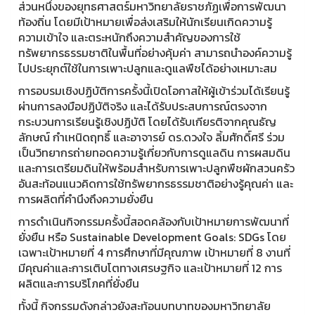
ส่วนหนึ่งของยุทธศาสตร์มหาวิทยาลัยราชภัฏเพื่อการพัฒนา
ท้องถิ่น โดยมีเป้าหมายเพื่อส่งเสริมให้นักเรียนเกิดความรู้
ความเข้าใจ และตระหนักถึงความสำคัญของการใช้
ทรัพยากรธรรมชาติในพื้นที่อย่างคุ้มค่า สามารถนำองค์ความรู้
ไปประยุกต์ใช้ในการเพาะปลูกและดูแลพืชได้อย่างเหมาะสม
การอบรมเชิงปฏิบัติการครั้งนี้เปิดโอกาสให้ผู้เข้าร่วมได้เรียนรู้
ผ่านการลงมือปฏิบัติจริง และได้รับประสบการณ์ตรงจาก
กระบวนการเรียนรู้เชิงปฏิบัติ โดยได้รับเกียรติจากคุณธัญ
ลักษณ์ กำเหนิดฤทธิ์ และอาจารย์ ดร.ดวงใจ ลิ้มศักดิ์ศรี ร่วม
เป็นวิทยากรถ่ายทอดความรู้เกี่ยวกับการดูแลดิน การผสมดิน
และการเตรียมดินให้พร้อมสำหรับการเพาะปลูกพืชผักสวนครัว
อันสะท้อนแนวคิดการใช้ทรัพยากรธรรมชาติอย่างรู้คุณค่า และ
การผลิตที่คำนึงถึงความยั่งยืน
การดำเนินกิจกรรมครั้งนี้สอดคล้องกับเป้าหมายการพัฒนาที่
ยั่งยืน หรือ Sustainable Development Goals: SDGs โดย
เฉพาะเป้าหมายที่ 4 การศึกษาที่มีคุณภาพ เป้าหมายที่ 8 งานที่
มีคุณค่าและการเติบโตทางเศรษฐกิจ และเป้าหมายที่ 12 การ
ผลิตและการบริโภคที่ยั่งยืน
ทั้งนี้ กิจกรรมดังกล่าวยังสะท้อนบทบาทของมหาวิทยาลัย