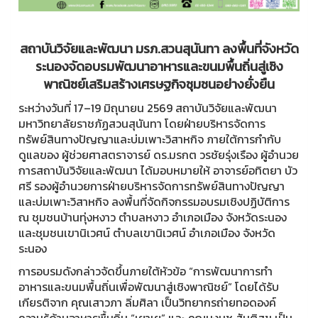
สถาบันวิจัยและพัฒนา มรภ.สวนสุนันทา ลงพื้นที่จังหวัด
ระนองจัดอบรมพัฒนาอาหารและขนมพื้นถิ่นสู่เชิง
พาณิชย์เสริมสร้างเศรษฐกิจชุมชนอย่างยั่งยืน
ระหว่างวันที่ 17–19 มิถุนายน 2569 สถาบันวิจัยและพัฒนา
มหาวิทยาลัยราชภัฏสวนสุนันทา โดยฝ่ายบริหารจัดการ
ทรัพย์สินทางปัญญาและบ่มเพาะวิสาหกิจ ภายใต้การกำกับ
ดูแลของ ผู้ช่วยศาสตราจารย์ ดร.มรกต วรชัยรุ่งเรือง ผู้อำนวย
การสถาบันวิจัยและพัฒนา ได้มอบหมายให้ อาจารย์อทิตยา บัว
ศรี รองผู้อำนวยการฝ่ายบริหารจัดการทรัพย์สินทางปัญญา
และบ่มเพาะวิสาหกิจ ลงพื้นที่จัดกิจกรรมอบรมเชิงปฏิบัติการ
ณ ชุมชนบ้านทุ่งหงาว ตำบลหงาว อำเภอเมือง จังหวัดระนอง
และชุมชนเขานิเวศน์ ตำบลเขานิเวศน์ อำเภอเมือง จังหวัด
ระนอง
การอบรมดังกล่าวจัดขึ้นภายใต้หัวข้อ “การพัฒนาการทำ
อาหารและขนมพื้นถิ่นเพื่อพัฒนาสู่เชิงพาณิชย์” โดยได้รับ
เกียรติจาก คุณเสาวภา ลิ่มศิลา เป็นวิทยากรถ่ายทอดองค์
ความรู้ด้านอาหารพื้นถิ่น “เยาเย” และ คุณนงนุช สันติสุข เป็น