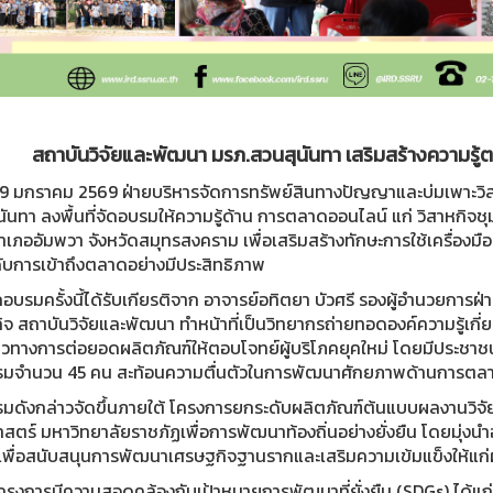
สถาบันวิจัยและพัฒนา มรภ.สวนสุนันทา เสริมสร้างความร
่ 29 มกราคม 2569 ฝ่ายบริหารจัดการทรัพย์สินทางปัญญาและบ่มเพาะวิ
นันทา ลงพื้นที่จัดอบรมให้ความรู้ด้าน การตลาดออนไลน์ แก่ วิสาหก
ำเภออัมพวา จังหวัดสมุทรสงคราม เพื่อเสริมสร้างทักษะการใช้เครื่องมือ
ับการเข้าถึงตลาดอย่างมีประสิทธิภาพ
อบรมครั้งนี้ได้รับเกียรติจาก อาจารย์อทิตยา บัวศรี รองผู้อำนวยกา
ิจ สถาบันวิจัยและพัฒนา ทำหน้าที่เป็นวิทยากรถ่ายทอดองค์ความรู้เกี่
วทางการต่อยอดผลิตภัณฑ์ให้ตอบโจทย์ผู้บริโภคยุคใหม่ โดยมีประชาช
รมจำนวน 45 คน สะท้อนความตื่นตัวในการพัฒนาศักยภาพด้านการตลา
รมดังกล่าวจัดขึ้นภายใต้ โครงการยกระดับผลิตภัณฑ์ต้นแบบผลงานวิจัย
สตร์ มหาวิทยาลัยราชภัฏเพื่อการพัฒนาท้องถิ่นอย่างยั่งยืน โดยมุ่งนำ
เพื่อสนับสนุนการพัฒนาเศรษฐกิจฐานรากและเสริมความเข้มแข็งให้แก่
้ โครงการมีความสอดคล้องกับเป้าหมายการพัฒนาที่ยั่งยืน (SDGs) ได้แก่