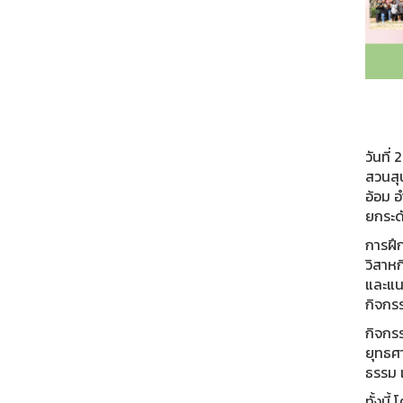
วันที
สวนสุ
อ้อม อ
ยกระด
การฝึก
วิสาหก
และแน
กิจกร
กิจกร
ยุทธศา
ธรรม 
ทั้งนี