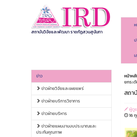
ห
สถาบันวิจัยและพัฒนา ราชภัฏสวนสุนันทา
ป
เ
ข่าว
หน้าหลั
ยกระดั
ข่าวฝ่ายวิจัยและเผยแพร่
สถาบ
ข่าวฝ่ายบริการวิชาการ
ผู้ด
ข่าวฝ่ายบริหาร
16 ก
ข่าวฝ่ายแผนงานงบประมาณและ
ประกันคุณภาพ