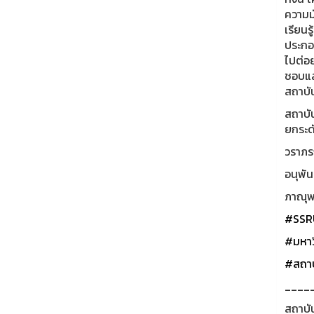
ความม
เรียนร
ประกอ
ไปต่อย
ชอบและ
สถาบั
สถาบัน
ยกระด
วราภรณ
อนุพัน
ภาณุพง
#SSR
#มหาว
#สถาบ
____
สถาบั