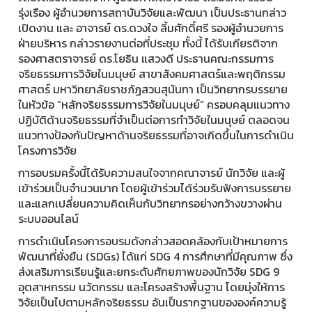
รุ่งเรือง ผู้อำนวยการสถาบันวิจัยและพัฒนา เป็นประธานกล่าว
เปิดงาน และ อาจารย์ ดร.ดวงใจ ลิ้มศักดิ์ศรี รองผู้อำนวยการ
ฝ่ายบริหาร กล่าวรายงานต่อที่ประชุม ทั้งนี้ ได้รับเกียรติจาก
รองศาสตราจารย์ ดร.โยธิน แสวงดี ประธานคณะกรรมการ
จริยธรรมการวิจัยในมนุษย์ สาขาสังคมศาสตร์และพฤติกรรม
ศาสตร์ มหาวิทยาลัยราชภัฏสวนสุนันทา เป็นวิทยากรบรรยาย
ในหัวข้อ “หลักจริยธรรมการวิจัยในมนุษย์” ครอบคลุมแนวทาง
ปฏิบัติด้านจริยธรรมที่จำเป็นต่อการทำวิจัยในมนุษย์ ตลอดจน
แนวทางป้องกันปัญหาด้านจริยธรรมที่อาจเกิดขึ้นในการดำเนิน
โครงการวิจัย
การอบรมครั้งนี้ได้รับความสนใจจากคณาจารย์ นักวิจัย และผู้
เข้าร่วมเป็นจำนวนมาก โดยผู้เข้าร่วมได้ร่วมรับฟังการบรรยาย
และแลกเปลี่ยนความคิดเห็นกับวิทยากรอย่างกว้างขวางผ่าน
ระบบออนไลน์
การดำเนินโครงการอบรมดังกล่าวสอดคล้องกับเป้าหมายการ
พัฒนาที่ยั่งยืน (SDGs) ได้แก่ SDG 4 การศึกษาที่มีคุณภาพ ซึ่ง
ส่งเสริมการเรียนรู้และยกระดับศักยภาพของนักวิจัย SDG 9
อุตสาหกรรม นวัตกรรม และโครงสร้างพื้นฐาน โดยมุ่งให้การ
วิจัยเป็นไปตามหลักจริยธรรม อันเป็นรากฐานขององค์ความรู้